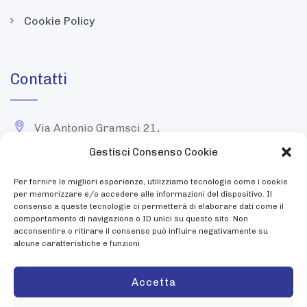
Cookie Policy
Contatti
Via Antonio Gramsci 21,
43058 Sorbolo (Parma)
Gestisci Consenso Cookie
+39 0521 690261
Per fornire le migliori esperienze, utilizziamo tecnologie come i cookie
per memorizzare e/o accedere alle informazioni del dispositivo. Il
consenso a queste tecnologie ci permetterà di elaborare dati come il
info@otticaallodi.it
comportamento di navigazione o ID unici su questo sito. Non
acconsentire o ritirare il consenso può influire negativamente su
Da Lunedì a sabato: 9:00 - 12:30, 15:30 - 19:30
alcune caratteristiche e funzioni.
Accetta